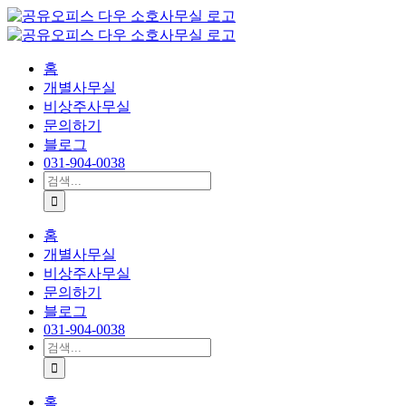
콘
텐
츠
홈
로
개별사무실
건
비상주사무실
너
문의하기
뛰
블로그
기
031-904-0038
검
색:
홈
개별사무실
비상주사무실
문의하기
블로그
031-904-0038
검
색:
홈