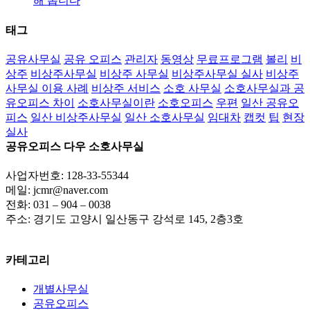
해 봅니다
태그
공유사무실
공유 오피스
관리자
동영상
무료프로그램
볼리
비
상주
비상주사무실
비상주 사무실
비상주사무실 실사
비상주
사무실 이용 사례
비상주 서비스
소호 사무실
소호사무실과 공
유오피스 차이
소호사무실이란
소호오피스
우편
일산 공유오
피스
일산 비상주사무실
일산 소호사무실
임대차
캡컷
팁
현장
실사
공유오피스 다우 소호사무실
사업자번호: 128-33-55344
메일: jcmr@naver.com
전화: 031 – 904 – 0038
주소: 경기도 고양시 일산동구 강석로 145, 2층3호
카테고리
개별사무실
공유오피스