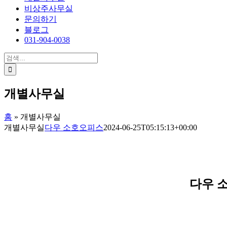
비상주사무실
문의하기
블로그
031-904-0038
검
색:
개별사무실
홈
»
개별사무실
개별사무실
다우 소호오피스
2024-06-25T05:15:13+00:00
다우 