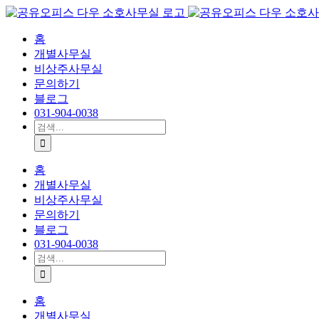
콘
텐
홈
츠
개별사무실
로
비상주사무실
건
문의하기
너
블로그
뛰
031-904-0038
기
검
색:
홈
개별사무실
비상주사무실
문의하기
블로그
031-904-0038
검
색:
홈
개별사무실