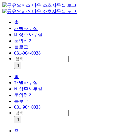
콘
텐
츠
홈
로
개별사무실
건
비상주사무실
너
문의하기
뛰
블로그
기
031-904-0038
검
색:
홈
개별사무실
비상주사무실
문의하기
블로그
031-904-0038
검
색:
홈